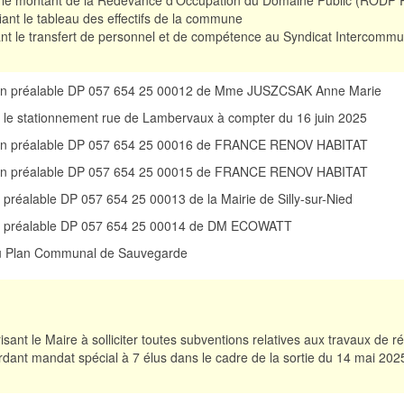
t le montant de la Redevance d'Occupation du Domaine Public (RODP
ant le tableau des effectifs de la commune
nt le transfert de personnel et de compétence au Syndicat Intercommu
tion préalable DP 057 654 25 00012 de Mme JUSZCSAK Anne Marie
 et le stationnement rue de Lambervaux à compter du 16 juin 2025
tion préalable DP 057 654 25 00016 de FRANCE RENOV HABITAT
tion préalable DP 057 654 25 00015 de FRANCE RENOV HABITAT
n préalable DP 057 654 25 00013 de la Mairie de Silly-sur-Nied
ion préalable DP 057 654 25 00014 de DM ECOWATT
du Plan Communal de Sauvegarde
isant le Maire à solliciter toutes subventions relatives aux travaux de réf
dant mandat spécial à 7 élus dans le cadre de la sortie du 14 mai 202