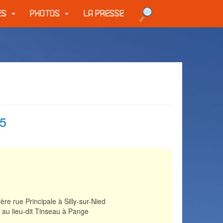
UES
PHOTOS
LA PRESSE
25
ère rue Principale à Silly-sur-Nied
n au lieu-dit Tinseau à Pange