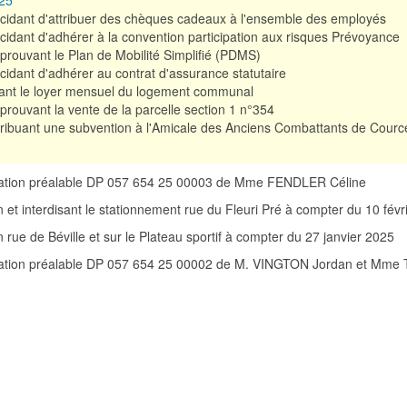
025
cidant d'attribuer des chèques cadeaux à l'ensemble des employés
idant d'adhérer à la convention participation aux risques Prévoyance
rouvant le Plan de Mobilité Simplifié (PDMS)
idant d'adhérer au contrat d'assurance statutaire
xant le loyer mensuel du logement communal
rouvant la vente de la parcelle section 1 n°354
tribuant une subvention à l'Amicale des Anciens Combattants de Courc
aration préalable DP 057 654 25 00003 de Mme FENDLER Céline
ion et interdisant le stationnement rue du Fleuri Pré à compter du 10 fév
on rue de Béville et sur le Plateau sportif à compter du 27 janvier 2025
aration préalable DP 057 654 25 00002 de M. VINGTON Jordan et Mme