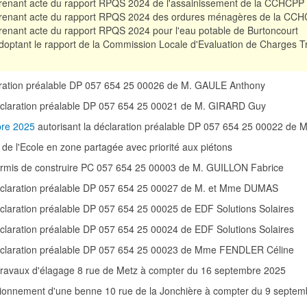
enant acte du rapport RPQS 2024 de l'assainissement de la CCHCPP
renant acte du rapport RPQS 2024 des ordures ménagères de la CC
enant acte du rapport RPQS 2024 pour l'eau potable de Burtoncourt
optant le rapport de la Commission Locale d'Evaluation de Charges 
laration préalable DP 057 654 25 00026 de M. GAULE Anthony
déclaration préalable DP 057 654 25 00021 de M. GIRARD Guy
bre 2025
autorisant la déclaration préalable DP 057 654 25 00022 de
e de l'Ecole en zone partagée avec priorité aux piétons
ermis de construire PC 057 654 25 00003 de M. GUILLON Fabrice
déclaration préalable DP 057 654 25 00027 de M. et Mme DUMAS
éclaration préalable DP 057 654 25 00025 de EDF Solutions Solaires
éclaration préalable DP 057 654 25 00024 de EDF Solutions Solaires
déclaration préalable DP 057 654 25 00023 de Mme FENDLER Céline
travaux d'élagage 8 rue de Metz à compter du 16 septembre 2025
ationnement d'une benne 10 rue de la Jonchière à compter du 9 septe