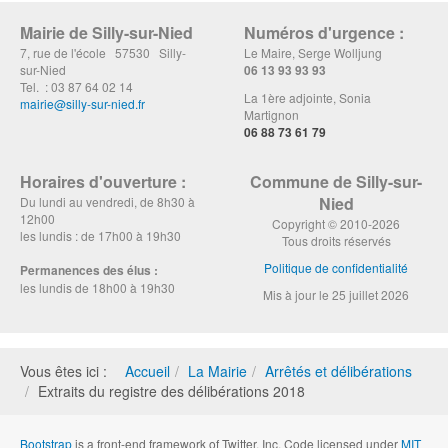
Mairie de Silly-sur-Nied
Numéros d'urgence :
7, rue de l'école 57530 Silly-
Le Maire, Serge Wolljung
sur-Nied
06 13 93 93 93
Tel. : 03 87 64 02 14
La 1ère adjointe, Sonia
mairie@silly-sur-nied.fr
Martignon
06 88 73 61 79
Horaires d'ouverture :
Commune de Silly-sur-
Nied
Du lundi au vendredi, de 8h30 à
12h00
Copyright © 2010-2026
les lundis : de 17h00 à 19h30
Tous droits réservés
Politique de confidentialité
Permanences des élus :
les lundis de 18h00 à 19h30
Mis à jour le 25 juillet 2026
Vous êtes ici :
Accueil
La Mairie
Arrêtés et délibérations
Extraits du registre des délibérations 2018
Bootstrap
is a front-end framework of Twitter, Inc. Code licensed under
MIT