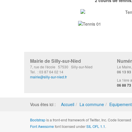
2 courts de tennis
Mairie de Silly-sur-Nied
Numéro
7, rue de l'école 57530 Silly-sur-Nied
Le Maire
Tel. : 03 87 64 02 14
06 13 93
mairie@silly-sur-nied.fr
La 1ère a
06 88 73
Vous êtes ici :
Accueil
La commune
Equipement
Bootstrap
is a front-end framework of Twitter, Inc. Code license
Font Awesome
font licensed under
SIL OFL 1.1
.