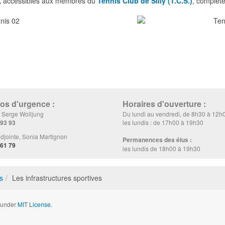
,
accessibles aux membres du
Tennis Club de Silly (T.C.S.)
, complète
s d'urgence :
Horaires d'ouverture :
, Serge Wolljung
Du lundi au vendredi, de 8h30 à 12h
 93 93
les lundis : de 17h00 à 19h30
djointe, Sonia Martignon
Permanences des élus :
 61 79
les lundis de 18h00 à 19h30
s
Les infrastructures sportives
d under
MIT License.