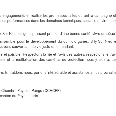
s engagements et réalisé les promesses faites durant la campagne éle
ur ses performances dans les domaines techniques, sociaux, environn
-Sur-Nied les gens puissent profiter d’une bonne santé, vivre en sécurit
semble pour le développement du don d’organes. Silly-Sur-Nied es
uvons sauver tant de vie juste en en parlant.
ne et paisible. Respectons la vie et l’avis des autres, respectons le tr
oyenne et la multiplication des caméras de protection nous y aidera.
 Entraidons nous, portons intérêt, aide et assistance à nos prochains.
t Chemin - Pays de Pange (CCHCPP)
u canton du Pays messin.