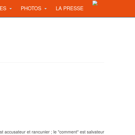
UES
PHOTOS
LA PRESSE
t accusateur et rancunier ; le "comment" est salvateur