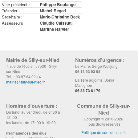
Vice-président :
Philippe Boulange
Trésorier :
Michel Regad
Secrétaire :
Marie-Christine Beck
Assesseurs :
Claudie Caissutti
Martine Harvier
Mairie de Silly-sur-Nied
Numéros d'urgence :
7, rue de l'école 57530 Silly-
Le Maire, Serge Wolljung
sur-Nied
06 13 93 93 93
Tel. : 03 87 64 02 14
La 1ère adjointe, Sonia
mairie@silly-sur-nied.fr
Martignon
06 88 73 61 79
Horaires d'ouverture :
Commune de Silly-sur-
Nied
Du lundi au vendredi, de 8h30 à
12h00
Copyright © 2010-2026
les lundis : de 17h00 à 19h30
Tous droits réservés
Politique de confidentialité
Permanences des élus :