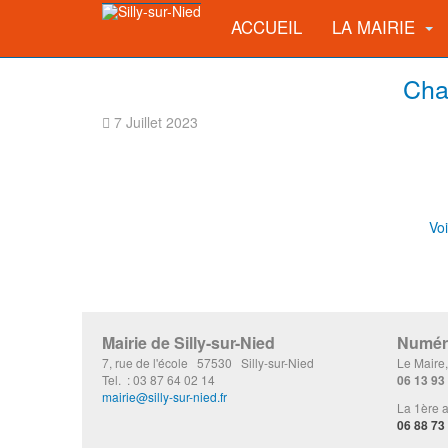
ACCUEIL
LA MAIRIE
Cha
7 Juillet 2023
Voi
Mairie de Silly-sur-Nied
Numéro
7, rue de l'école 57530 Silly-sur-Nied
Le Maire
Tel. : 03 87 64 02 14
06 13 93
mairie@silly-sur-nied.fr
La 1ère a
06 88 73