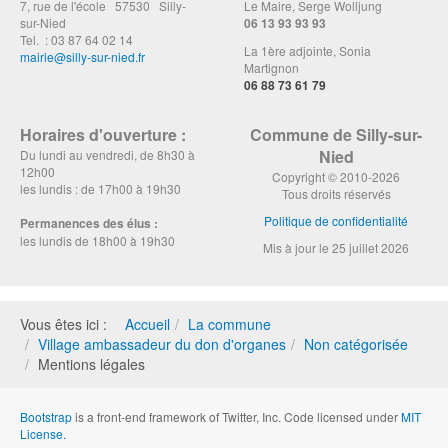
7, rue de l'école 57530 Silly-
Le Maire, Serge Wolljung
sur-Nied
06 13 93 93 93
Tel. : 03 87 64 02 14
La 1ère adjointe, Sonia
mairie@silly-sur-nied.fr
Martignon
06 88 73 61 79
Horaires d'ouverture :
Commune de Silly-sur-
Nied
Du lundi au vendredi, de 8h30 à
12h00
Copyright © 2010-2026
les lundis : de 17h00 à 19h30
Tous droits réservés
Politique de confidentialité
Permanences des élus :
les lundis de 18h00 à 19h30
Mis à jour le 25 juillet 2026
Vous êtes ici :
Accueil
La commune
Village ambassadeur du don d'organes
Non catégorisée
Mentions légales
Bootstrap
is a front-end framework of Twitter, Inc. Code licensed under
MIT
License.