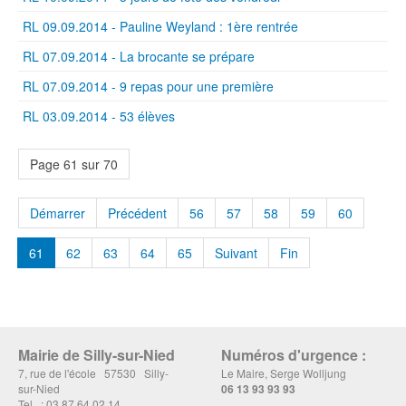
RL 09.09.2014 - Pauline Weyland : 1ère rentrée
RL 07.09.2014 - La brocante se prépare
RL 07.09.2014 - 9 repas pour une première
RL 03.09.2014 - 53 élèves
Page 61 sur 70
Démarrer
Précédent
56
57
58
59
60
61
62
63
64
65
Suivant
Fin
Mairie de Silly-sur-Nied
Numéros d'urgence :
7, rue de l'école 57530 Silly-
Le Maire, Serge Wolljung
sur-Nied
06 13 93 93 93
Tel. : 03 87 64 02 14