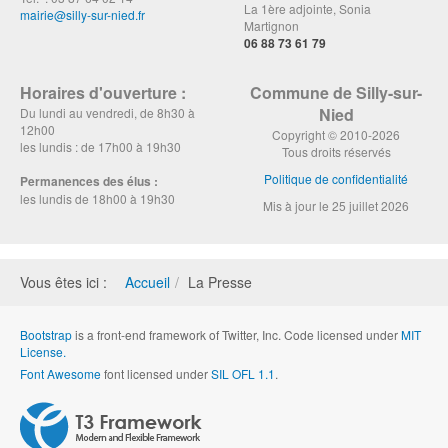
La 1ère adjointe, Sonia
mairie@silly-sur-nied.fr
Martignon
06 88 73 61 79
Horaires d'ouverture :
Commune de Silly-sur-
Nied
Du lundi au vendredi, de 8h30 à
12h00
Copyright © 2010-2026
les lundis : de 17h00 à 19h30
Tous droits réservés
Politique de confidentialité
Permanences des élus :
les lundis de 18h00 à 19h30
Mis à jour le 25 juillet 2026
Vous êtes ici :
Accueil
La Presse
Bootstrap
is a front-end framework of Twitter, Inc. Code licensed under
MIT
License.
Font Awesome
font licensed under
SIL OFL 1.1
.