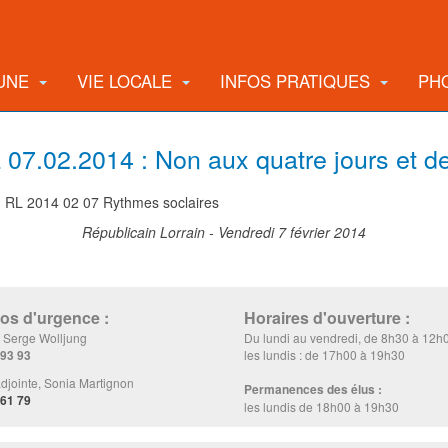
UNE
VIE LOCALE
INFOS PRATIQUES
PH
 07.02.2014 : Non aux quatre jours et d
Républicain Lorrain - Vendredi 7 février 2014
s d'urgence :
Horaires d'ouverture :
, Serge Wolljung
Du lundi au vendredi, de 8h30 à 12h
 93 93
les lundis : de 17h00 à 19h30
djointe, Sonia Martignon
Permanences des élus :
 61 79
les lundis de 18h00 à 19h30