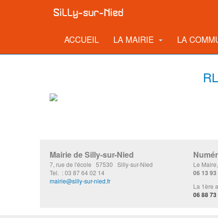
ACCUEIL
LA MAIRIE
LA COMM
RL
Mairie de Silly-sur-Nied
Numéro
7, rue de l'école 57530 Silly-sur-Nied
Le Maire
Tel. : 03 87 64 02 14
06 13 93
mairie@silly-sur-nied.fr
La 1ère a
06 88 73