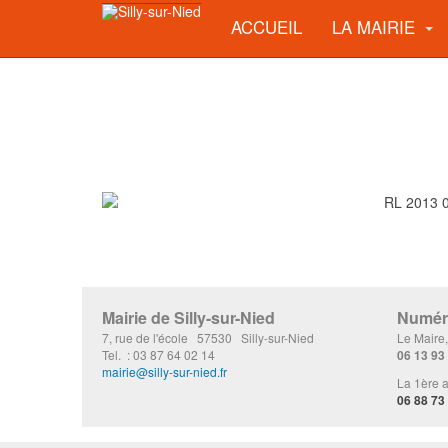
ACCUEIL
LA MAIRIE
Mairie de Silly-sur-Nied
Numéro
7, rue de l'école 57530 Silly-sur-Nied
Le Maire
Tel. : 03 87 64 02 14
06 13 93
mairie@silly-sur-nied.fr
La 1ère a
06 88 73