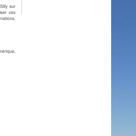
Silly sur
iser ces
mations,
umérique,