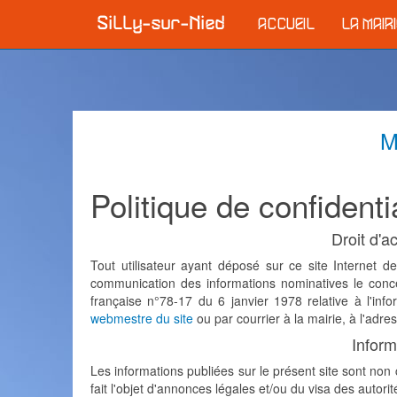
ACCUEIL
LA MAIR
M
Politique de confidentia
Droit d'a
Tout utilisateur ayant déposé sur ce site Internet 
communication des informations nominatives le concer
française n°78-17 du 6 janvier 1978 relative à l'inf
webmestre du site
ou par courrier à la mairie, à l'adre
Inform
Les informations publiées sur le présent site sont non c
fait l'objet d'annonces légales et/ou du visa des autorit