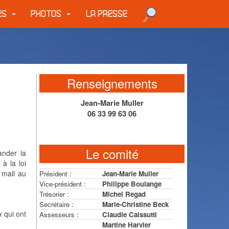
UES
PHOTOS
LA PRESSE
Renseignements
Jean-Marie Muller
06 33 99 63 06
Le comité
ander la
à la loi
 mail au
Président :
Jean-Marie Muller
Vice-président :
Philippe Boulange
Trésorier :
Michel Regad
Secrétaire :
Marie-Christine Beck
x qui ont
Assesseurs :
Claudie Caissutti
Martine Harvier