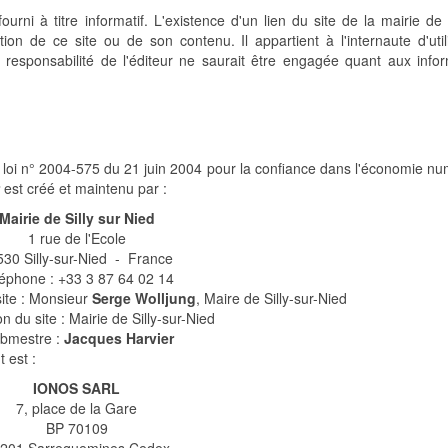
urni à titre informatif. L'existence d'un lien du site de la mairie de 
ion de ce site ou de son contenu. Il appartient à l'internaute d'util
a responsabilité de l'éditeur ne saurait être engagée quant aux infor
la loi n° 2004-575 du 21 juin 2004 pour la confiance dans l'économie n
est créé et maintenu par :
Mairie de Silly sur Nied
1 rue de l'Ecole
30 Silly-sur-Nied - France
éphone : +33 3 87 64 02 14
site : Monsieur
Serge Wolljung
, Maire de Silly-sur-Nied
 du site : Mairie de Silly-sur-Nied
bmestre :
Jacques Harvier
 est :
IONOS SARL
7, place de la Gare
BP 70109