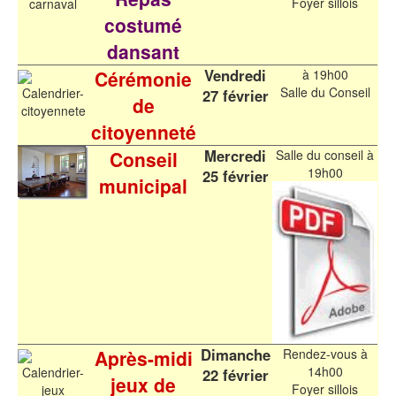
Foyer sillois
costumé
dansant
Vendredi
Cérémonie
à 19h00
Salle du Conseil
27 février
de
citoyenneté
Mercredi
Conseil
Salle du conseil à
19h00
25 février
municipal
Dimanche
Après-midi
Rendez-vous à
14h00
22 février
jeux de
Foyer sillois