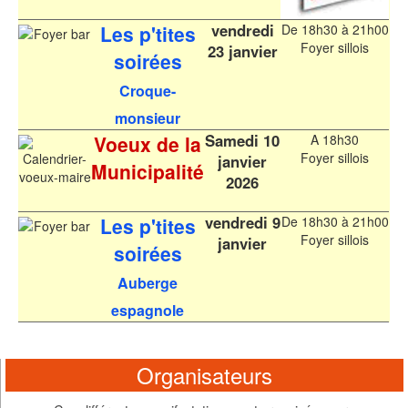
vendredi
Les p'tites
De 18h30 à 21h00
Foyer sillois
23 janvier
soirées
Croque-
monsieur
Samedi 10
Voeux de la
A 18h30
Foyer sillois
janvier
Municipalité
2026
vendredi 9
Les p'tites
De 18h30 à 21h00
Foyer sillois
janvier
soirées
Auberge
espagnole
Organisateurs