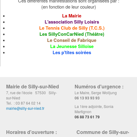
Ces différentes manifestations sont organisées par :
(en fonction de leur couleur)
La Mairie
L'association Silly Loisirs
Le Tennis Club de Silly (T.C.S.)
Les SillyConCarNied (Théâtre)
Le Conseil de Fabrique
La Jeunesse Silloise
Les p'tites soirées
Mairie de Silly-sur-Nied
Numéros d'urgence :
7, rue de l'école 57530 Silly-
Le Maire, Serge Wolljung
sur-Nied
06 13 93 93 93
Tel. : 03 87 64 02 14
La 1ère adjointe, Sonia
mairie@silly-sur-nied.fr
Martignon
06 88 73 61 79
Horaires d'ouverture :
Commune de Silly-sur-