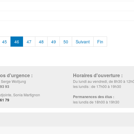
45
46
47
48
49
50
Suivant
Fin
s d'urgence :
Horaires d'ouverture :
, Serge Wolljung
Du lundi au vendredi, de 8h30 à 12h
 93 93
les lundis : de 17h00 à 19h30
djointe, Sonia Martignon
Permanences des élus :
 61 79
les lundis de 18h00 à 19h30