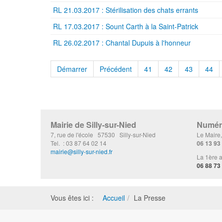
RL 21.03.2017 : Stérilisation des chats errants
RL 17.03.2017 : Sount Carth à la Saint-Patrick
RL 26.02.2017 : Chantal Dupuis à l'honneur
Démarrer
Précédent
41
42
43
44
Mairie de Silly-sur-Nied
Numéro
7, rue de l'école 57530 Silly-sur-Nied
Le Maire
Tel. : 03 87 64 02 14
06 13 93
mairie@silly-sur-nied.fr
La 1ère a
06 88 73
Vous êtes ici :
Accueil
La Presse