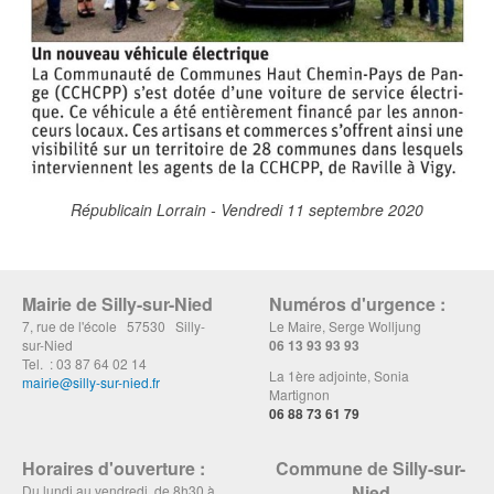
Républicain Lorrain - Vendredi 11 septembre 2020
Mairie de Silly-sur-Nied
Numéros d'urgence :
7, rue de l'école 57530 Silly-
Le Maire, Serge Wolljung
sur-Nied
06 13 93 93 93
Tel. : 03 87 64 02 14
La 1ère adjointe, Sonia
mairie@silly-sur-nied.fr
Martignon
06 88 73 61 79
Horaires d'ouverture :
Commune de Silly-sur-
Nied
Du lundi au vendredi, de 8h30 à