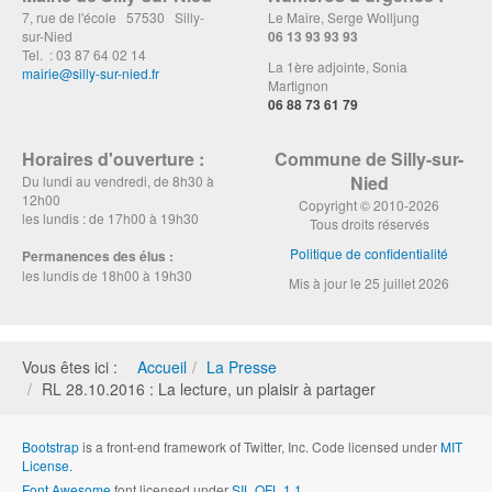
7, rue de l'école 57530 Silly-
Le Maire, Serge Wolljung
sur-Nied
06 13 93 93 93
Tel. : 03 87 64 02 14
La 1ère adjointe, Sonia
mairie@silly-sur-nied.fr
Martignon
06 88 73 61 79
Horaires d'ouverture :
Commune de Silly-sur-
Nied
Du lundi au vendredi, de 8h30 à
12h00
Copyright © 2010-2026
les lundis : de 17h00 à 19h30
Tous droits réservés
Politique de confidentialité
Permanences des élus :
les lundis de 18h00 à 19h30
Mis à jour le 25 juillet 2026
Vous êtes ici :
Accueil
La Presse
RL 28.10.2016 : La lecture, un plaisir à partager
Bootstrap
is a front-end framework of Twitter, Inc. Code licensed under
MIT
License.
Font Awesome
font licensed under
SIL OFL 1.1
.