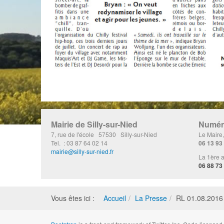
Mairie de Silly-sur-Nied
Numéro
7, rue de l'école 57530 Silly-sur-Nied
Le Maire
Tel. : 03 87 64 02 14
06 13 93
mairie@silly-sur-nied.fr
La 1ère a
06 88 73
Vous êtes ici :
Accueil
La Presse
RL 01.08.2016 :