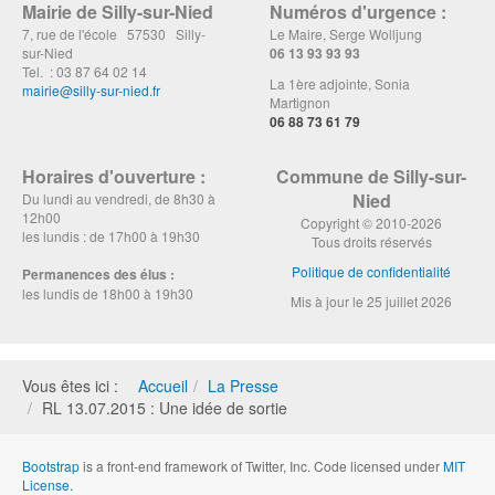
Mairie de Silly-sur-Nied
Numéros d'urgence :
7, rue de l'école 57530 Silly-
Le Maire, Serge Wolljung
sur-Nied
06 13 93 93 93
Tel. : 03 87 64 02 14
La 1ère adjointe, Sonia
mairie@silly-sur-nied.fr
Martignon
06 88 73 61 79
Horaires d'ouverture :
Commune de Silly-sur-
Nied
Du lundi au vendredi, de 8h30 à
12h00
Copyright © 2010-2026
les lundis : de 17h00 à 19h30
Tous droits réservés
Politique de confidentialité
Permanences des élus :
les lundis de 18h00 à 19h30
Mis à jour le 25 juillet 2026
Vous êtes ici :
Accueil
La Presse
RL 13.07.2015 : Une idée de sortie
Bootstrap
is a front-end framework of Twitter, Inc. Code licensed under
MIT
License.