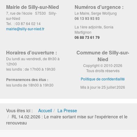
Mairie de Silly-sur-Nied
Numéros d'urgence :
7, rue de l'école 57530 Silly-
Le Maire, Serge Wolljung
sur-Nied
06 13 93 93 93
Tel. : 03 87 64 02 14
La 1ère adjointe, Sonia
mairie@silly-sur-nied.fr
Martignon
06 88 73 61 79
Horaires d'ouverture :
Commune de Silly-sur-
Nied
Du lundi au vendredi, de 8h30 à
12h00
Copyright © 2010-2026
les lundis : de 17h00 à 19h30
Tous droits réservés
Politique de confidentialité
Permanences des élus :
les lundis de 18h00 à 19h30
Mis à jour le 25 juillet 2026
Vous êtes ici :
Accueil
La Presse
RL 14.02.2026 : Le maire sortant mise sur l'expérience et le
renouveau