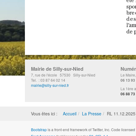
Mairie de Silly-sur-Nied
Numéro
7, rue de l'école 57530 Silly-sur-Nied
Le Maire
Tel. : 03 87 64 02 14
06 13 93
mairie@silly-sur-nied.fr
La 1ère a
06 88 73
Vous êtes ici :
Accueil
La Presse
RL 11.12.2025 
Bootstrap
is a front-end framework of Twitter, Inc. Code license