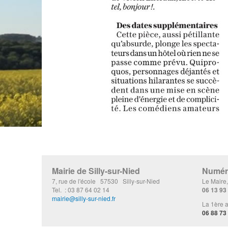
Mairie de Silly-sur-Nied
Numéro
7, rue de l'école 57530 Silly-sur-Nied
Le Maire
Tel. : 03 87 64 02 14
06 13 93
mairie@silly-sur-nied.fr
La 1ère a
06 88 73