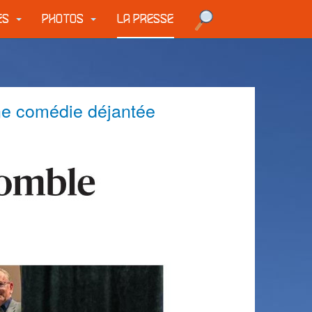
UES
PHOTOS
LA PRESSE
une comédie déjantée