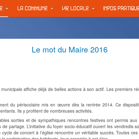
IE
LA COMMUNE
VIE LOCALE
INFOS PRATIQ
Le mot du Maire 2016
nicipale affiche déjà de belles actions à son actif. Les premiers rés
ent du périscolaire mis en œuvre dès la rentrée 2014. Ce dispositi
 enfants. Ils y profitent de nombreuses activités.
es sorties et de sympathiques rencontres festives ont permis aux Si
 partage. L’initiative du foyer socio-éducatif ouvert les vendredis so
e cycle de concert à l’église rencontre un véritable succès. Toutes ces
 la participation des habitants, tous associés à cet élan.