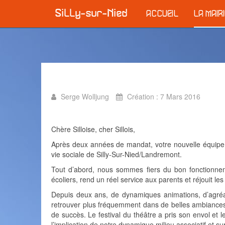
ACCUEIL
LA MAIR
Serge Wolljung
Création : 7 Mars 2016
Chère Silloise, cher Sillois,
Après deux années de mandat, votre nouvelle équipe mu
vie sociale de Silly-Sur-Nied/Landremont.
Tout d’abord, nous sommes fiers du bon fonctionnem
écoliers, rend un réel service aux parents et réjouit les
Depuis deux ans, de dynamiques animations, d’agréabl
retrouver plus fréquemment dans de belles ambiances de
de succès. Le festival du théâtre a pris son envol et l
l’implication de notre dynamique milieu associatif et sur