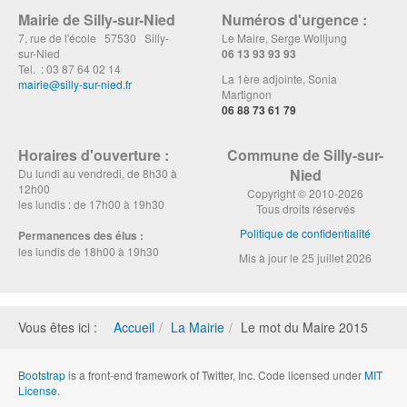
Mairie de Silly-sur-Nied
Numéros d'urgence :
7, rue de l'école 57530 Silly-
Le Maire, Serge Wolljung
sur-Nied
06 13 93 93 93
Tel. : 03 87 64 02 14
La 1ère adjointe, Sonia
mairie@silly-sur-nied.fr
Martignon
06 88 73 61 79
Horaires d'ouverture :
Commune de Silly-sur-
Nied
Du lundi au vendredi, de 8h30 à
12h00
Copyright © 2010-2026
les lundis : de 17h00 à 19h30
Tous droits réservés
Politique de confidentialité
Permanences des élus :
les lundis de 18h00 à 19h30
Mis à jour le 25 juillet 2026
Vous êtes ici :
Accueil
La Mairie
Le mot du Maire 2015
Bootstrap
is a front-end framework of Twitter, Inc. Code licensed under
MIT
License.