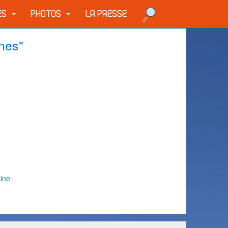
UES
PHOTOS
LA PRESSE
nes"
aine