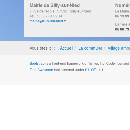
Mairie de Silly-sur-Nied
Numéro
7, rue de l'école 57530 Silly-sur-Nied
Le Maire
Tel. : 03 87 64 02 14
06 13 93
mairie@silly-sur-nied.fr
La 1ère a
06 88 73
Vous êtes ici :
Accueil
La commune
Village amb
Bootstrap
is a front-end framework of Twitter, Inc. Code license
Font Awesome
font licensed under
SIL OFL 1.1
.