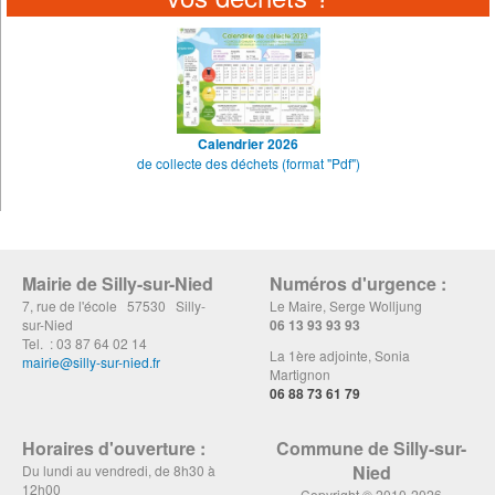
Calendrier 2026
de collecte des déchets (format "Pdf")
Mairie de Silly-sur-Nied
Numéros d'urgence :
7, rue de l'école 57530 Silly-
Le Maire, Serge Wolljung
sur-Nied
06 13 93 93 93
Tel. : 03 87 64 02 14
La 1ère adjointe, Sonia
mairie@silly-sur-nied.fr
Martignon
06 88 73 61 79
Horaires d'ouverture :
Commune de Silly-sur-
Nied
Du lundi au vendredi, de 8h30 à
12h00
Copyright © 2010-2026