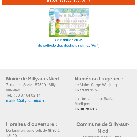
Calendrier 2026
de collecte des déchets (format "Pdf")
Mairie de Silly-sur-Nied
Numéros d'urgence :
7, rue de l'école 57530 Silly-
Le Maire, Serge Wolljung
sur-Nied
06 13 93 93 93
Tel. : 03 87 64 02 14
La 1ère adjointe, Sonia
mairie@silly-sur-nied.fr
Martignon
06 88 73 61 79
Horaires d'ouverture :
Commune de Silly-sur-
Nied
Du lundi au vendredi, de 8h30 à
12h00
Copyright © 2010-2026