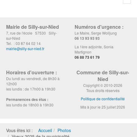
Mairie de Silly-sur-Nied
Numéros d'urgence :
7, rue de l'école 57530 Silly-
Le Maire, Serge Wolljung
sur-Nied
06 13 93 93 93
Tel. : 03 87 64 02 14
La 1ère adjointe, Sonia
mairie@silly-sur-nied.fr
Martignon
06 88 73 61 79
Horaires d'ouverture :
Commune de Silly-sur-
Nied
Du lundi au vendredi, de 8h30 à
12h00
Copyright © 2010-2026
les lundis : de 17h00 à 19h30
Tous droits réservés
Politique de confidentialité
Permanences des élus :
les lundis de 18h00 à 19h30
Mis à jour le 25 juillet 2026
Vous êtes ici :
Accueil
Photos
Voeux 2025 de la municipalité