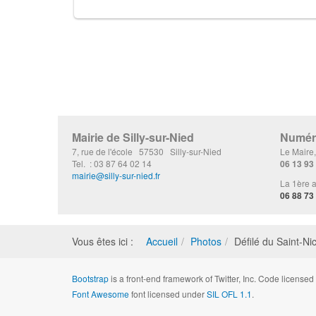
Mairie de Silly-sur-Nied
Numéro
7, rue de l'école 57530 Silly-sur-Nied
Le Maire
Tel. : 03 87 64 02 14
06 13 93
mairie@silly-sur-nied.fr
La 1ère a
06 88 73
Vous êtes ici :
Accueil
Photos
Défilé du Saint-Ni
Bootstrap
is a front-end framework of Twitter, Inc. Code license
Font Awesome
font licensed under
SIL OFL 1.1
.