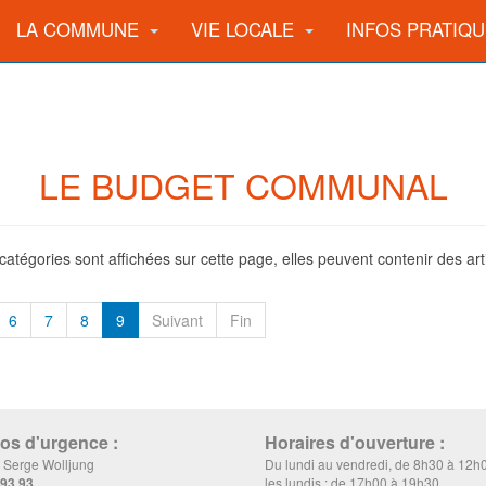
LA COMMUNE
VIE LOCALE
INFOS PRATIQ
LE BUDGET COMMUNAL
-catégories sont affichées sur cette page, elles peuvent contenir des art
6
7
8
9
Suivant
Fin
s d'urgence :
Horaires d'ouverture :
, Serge Wolljung
Du lundi au vendredi, de 8h30 à 12h
 93 93
les lundis : de 17h00 à 19h30