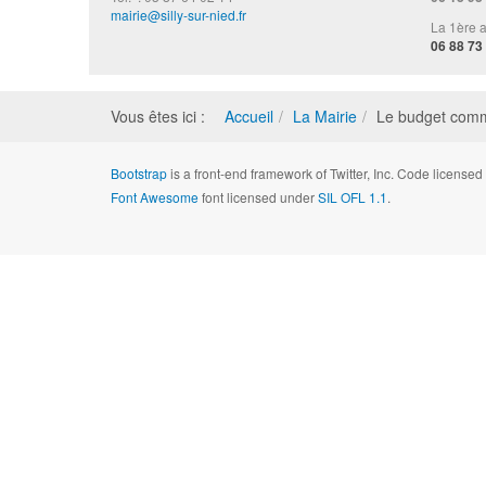
mairie@silly-sur-nied.fr
La 1ère a
06 88 73
Vous êtes ici :
Accueil
La Mairie
Le budget com
Bootstrap
is a front-end framework of Twitter, Inc. Code license
Font Awesome
font licensed under
SIL OFL 1.1
.