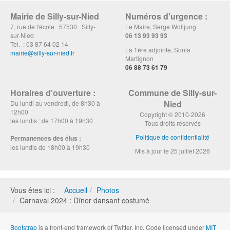
Mairie de Silly-sur-Nied
Numéros d'urgence :
7, rue de l'école 57530 Silly-
Le Maire, Serge Wolljung
sur-Nied
06 13 93 93 93
Tel. : 03 87 64 02 14
La 1ère adjointe, Sonia
mairie@silly-sur-nied.fr
Martignon
06 88 73 61 79
Horaires d'ouverture :
Commune de Silly-sur-
Nied
Du lundi au vendredi, de 8h30 à
12h00
Copyright © 2010-2026
les lundis : de 17h00 à 19h30
Tous droits réservés
Politique de confidentialité
Permanences des élus :
les lundis de 18h00 à 19h30
Mis à jour le 25 juillet 2026
Vous êtes ici :
Accueil
Photos
Carnaval 2024 : Dîner dansant costumé
Bootstrap
is a front-end framework of Twitter, Inc. Code licensed under
MIT