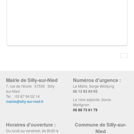
Mairie de Silly-sur-Nied
Numéros d'urgence :
7, rue de l'école 57530 Silly-
Le Maire, Serge Wolljung
sur-Nied
06 13 93 93 93
Tel. : 03 87 64 02 14
La 1ère adjointe, Sonia
mairie@silly-sur-nied.fr
Martignon
06 88 73 61 79
Horaires d'ouverture :
Commune de Silly-sur-
Nied
Du lundi au vendredi, de 8h30 à