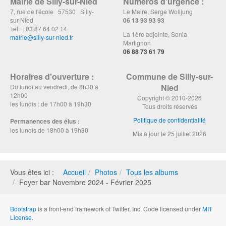
Mairie de Silly-sur-Nied
Numéros d'urgence :
7, rue de l'école 57530 Silly-
Le Maire, Serge Wolljung
sur-Nied
06 13 93 93 93
Tel. : 03 87 64 02 14
La 1ère adjointe, Sonia
mairie@silly-sur-nied.fr
Martignon
06 88 73 61 79
Horaires d'ouverture :
Commune de Silly-sur-
Nied
Du lundi au vendredi, de 8h30 à
12h00
Copyright © 2010-2026
les lundis : de 17h00 à 19h30
Tous droits réservés
Politique de confidentialité
Permanences des élus :
les lundis de 18h00 à 19h30
Mis à jour le 25 juillet 2026
Vous êtes ici :
Accueil
Photos
Tous les albums
Foyer bar Novembre 2024 - Février 2025
Bootstrap
is a front-end framework of Twitter, Inc. Code licensed under
MIT
License.