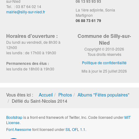
sur-Nied
06 13 93 93 93
Tel. : 03 87 64 02 14
La 1ère adjointe, Sonia
mairie@silly-sur-nied.fr
Martignon
06 88 73 61 79
Horaires d'ouverture :
Commune de Silly-sur-
Nied
Du lundi au vendredi, de 8h30 à
12h00
Copyright © 2010-2026
les lundis : de 17h00 à 19h30
Tous droits réservés
Politique de confidentialité
Permanences des élus :
les lundis de 18h00 à 19h30
Mis à jour le 25 juillet 2026
Vous êtes ici :
Accueil
Photos
Albums "Fêtes populaires"
Défilé du Saint-Nicolas 2014
Bootstrap
is a front-end framework of Twitter, Inc. Code licensed under
MIT
License.
Font Awesome
font licensed under
SIL OFL 1.1
.