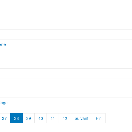
rte
lage
37
38
39
40
41
42
Suivant
Fin