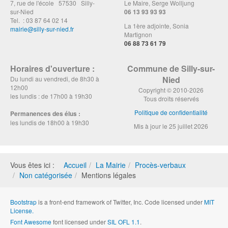
7, rue de l'école 57530 Silly-
Le Maire, Serge Wolljung
sur-Nied
06 13 93 93 93
Tel. : 03 87 64 02 14
La 1ère adjointe, Sonia
mairie@silly-sur-nied.fr
Martignon
06 88 73 61 79
Horaires d'ouverture :
Commune de Silly-sur-
Nied
Du lundi au vendredi, de 8h30 à
12h00
Copyright © 2010-2026
les lundis : de 17h00 à 19h30
Tous droits réservés
Politique de confidentialité
Permanences des élus :
les lundis de 18h00 à 19h30
Mis à jour le 25 juillet 2026
Vous êtes ici :
Accueil
La Mairie
Procès-verbaux
Non catégorisée
Mentions légales
Bootstrap
is a front-end framework of Twitter, Inc. Code licensed under
MIT
License.
Font Awesome
font licensed under
SIL OFL 1.1
.