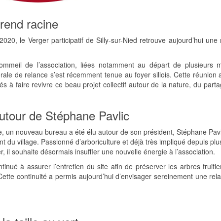
prend racine
20, le Verger participatif de Silly-sur-Nied retrouve aujourd’hui une 
mmeil de l’association, liées notamment au départ de plusieurs
e de relance s’est récemment tenue au foyer sillois. Cette réunion 
 à faire revivre ce beau projet collectif autour de la nature, du part
utour de Stéphane Pavlic
e, un nouveau bureau a été élu autour de son président, Stéphane Pavl
nt du village. Passionné d’arboriculture et déjà très impliqué depuis plu
 il souhaite désormais insuffler une nouvelle énergie à l’association.
inué à assurer l’entretien du site afin de préserver les arbres fruitie
Cette continuité a permis aujourd’hui d’envisager sereinement une rel