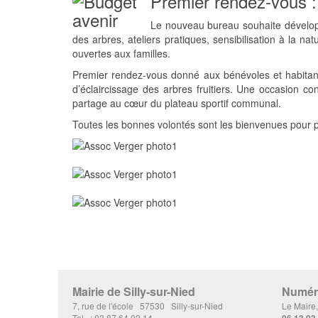
Premier rendez-vous : l
Le nouveau bureau souhaite dévelop
des arbres, ateliers pratiques, sensibilisation à la na
ouvertes aux familles.
Premier rendez-vous donné aux bénévoles et habitants
d’éclaircissage des arbres fruitiers. Une occasion c
partage au cœur du plateau sportif communal.
Toutes les bonnes volontés sont les bienvenues pour par
Mairie de Silly-sur-Nied
Numéro
7, rue de l'école 57530 Silly-sur-Nied
Le Maire
Tel. : 03 87 64 02 14
06 13 93