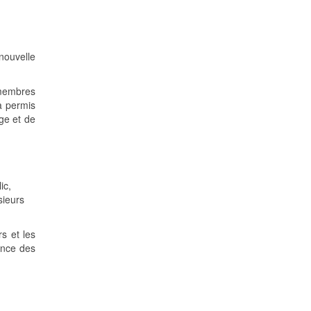
nouvelle
 membres
a permis
age et de
ic,
sieurs
rs et les
ance des