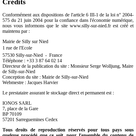
Crédits
Conformément aux dispositions de l'article 6 III-1 de la loi n° 2004-
575 du 21 juin 2004 pour la confiance dans l'économie numérique,
nous vous informons que le site
www.silly-sur-nied.fr
est créé et
maintenu par :
Mairie de Silly sur Nied
1 rue de l'Ecole
57530 Silly-sur-Nied - France
Téléphone : +33 3 87 64 02 14
Directeur de la publication du site : Monsieur
Serge Wolljung
, Maire
de Silly-sur-Nied
Conception du site : Mairie de Silly-sur-Nied
Webmestre :
Jacques Harvier
Le prestataire assurant le stockage direct et permanent est :
IONOS SARL
7, place de la Gare
BP 70109
57201 Sarreguemines Cedex
Tous droits de reproduction réservés pour tous pays sous
quelque procédé que ce soit, pour l'ensemble du contenu de