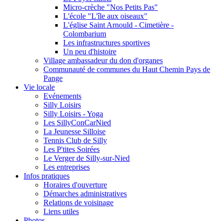
Micro-crèche "Nos Petits Pas"
L'école "L'île aux oiseaux"
L'église Saint Arnould - Cimetière -
Colombarium
Les infrastructures sportives
Un peu d'histoire
Village ambassadeur du don d'organes
Communauté de communes du Haut Chemin Pays de
Pange
Vie locale
Evénements
Silly Loisirs
Silly Loisirs - Yoga
Les SillyConCarNied
La Jeunesse Silloise
Tennis Club de Silly
Les P'tites Soirées
Le Verger de Silly-sur-Nied
Les entreprises
Infos pratiques
Horaires d'ouverture
Démarches administratives
Relations de voisinage
Liens utiles
Photos