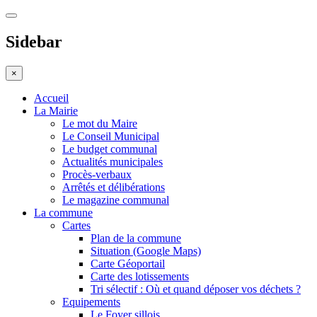
Sidebar
×
Accueil
La Mairie
Le mot du Maire
Le Conseil Municipal
Le budget communal
Actualités municipales
Procès-verbaux
Arrêtés et délibérations
Le magazine communal
La commune
Cartes
Plan de la commune
Situation (Google Maps)
Carte Géoportail
Carte des lotissements
Tri sélectif : Où et quand déposer vos déchets ?
Equipements
Le Foyer sillois