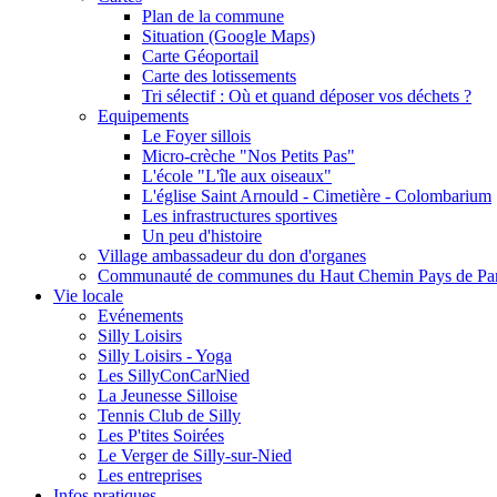
Plan de la commune
Situation (Google Maps)
Carte Géoportail
Carte des lotissements
Tri sélectif : Où et quand déposer vos déchets ?
Equipements
Le Foyer sillois
Micro-crèche "Nos Petits Pas"
L'école "L'île aux oiseaux"
L'église Saint Arnould - Cimetière - Colombarium
Les infrastructures sportives
Un peu d'histoire
Village ambassadeur du don d'organes
Communauté de communes du Haut Chemin Pays de Pa
Vie locale
Evénements
Silly Loisirs
Silly Loisirs - Yoga
Les SillyConCarNied
La Jeunesse Silloise
Tennis Club de Silly
Les P'tites Soirées
Le Verger de Silly-sur-Nied
Les entreprises
Infos pratiques