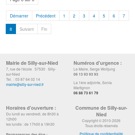
Démarrer
Précédent
1
2
3
4
5
6
7
8
Suivant
Fin
Mairie de Silly-sur-Nied
Numéros d'urgence :
7, rue de l'école 57530 Silly-
Le Maire, Serge Wolljung
sur-Nied
06 13 93 93 93
Tel. : 03 87 64 02 14
La 1ère adjointe, Sonia
mairie@silly-sur-nied.fr
Martignon
06 88 73 61 79
Horaires d'ouverture :
Commune de Silly-sur-
Nied
Du lundi au vendredi, de 8h30 à
12h00
Copyright © 2010-2026
les lundis : de 17h00 à 19h30
Tous droits réservés
Politique de confidentialité
Permanences des élus :